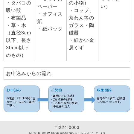
・タバコの
の小物）
ペーパー
い）
吸い殻
・コップ、
・オフィス
・布製品
茶わん等の
紙
・草・木
ガラス・陶
・紙パック
（直径3cm
磁器
以下、長さ
・細かい金
30cm以下
属くず
のもの）
お申込みからの流れ
〒224-0003