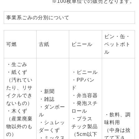
※100枚単位での販売となります。
事業系ごみの分別について
ビン・缶・
可燃
古紙
ビニール
ペットボト
ル
・生ごみ
・紙くず
・ビニール
（汚れてい
・PPバン
たり、リサ
ド
・新聞
イクルでき
・弁当容器
・雑誌
ないもの）
・発泡スチ
・ダンボー
・木くず
ロール
ル
・飲料、調
（産業廃棄
・プラス
・シュレッ
味料用
物以外のも
チック製品
ダーくず
（中身は捨
の）
（5cm以下
・ミックス
てて下さ