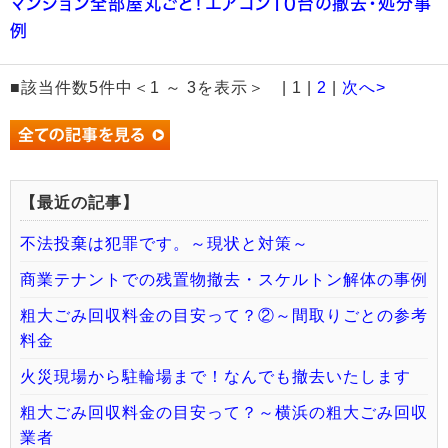
マンション全部屋丸ごと！エアコン10台の撤去・処分事
例
■該当件数5件中＜1 ～ 3を表示＞ | 1 |
2
|
次へ>
【最近の記事】
不法投棄は犯罪です。～現状と対策～
商業テナントでの残置物撤去・スケルトン解体の事例
粗大ごみ回収料金の目安って？②～間取りごとの参考
料金
火災現場から駐輪場まで！なんでも撤去いたします
粗大ごみ回収料金の目安って？～横浜の粗大ごみ回収
業者